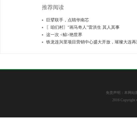
推荐阅读
巨擘联手，点睛华南芯​
〖咱们村〗“画马奇人”雷洪生 其人其事
这一次 <鲸>艳世界
铁龙连兴里项目营销中心盛大开放，璀璨大连再
免责声明：本网站
2016 Copyright