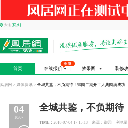
大连
[切换]
首页
在线报价
效果图
装修
凤居网
>
媒体资讯
>
全城共鉴，不负期待！御园二期开工大典圆满成功
全城共鉴，不负期待
04
18/07
TIME：
2018-07-04 17:13:18
来源：御园
浏览量：